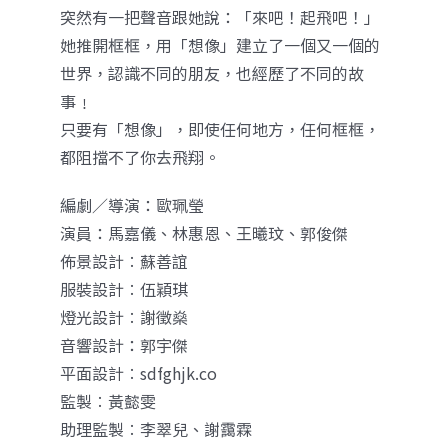
突然有一把聲音跟她說：「來吧！起飛吧！」
她推開框框，用「想像」建立了一個又一個的
世界，認識不同的朋友，也經歷了不同的故
事﹗
只要有「想像」，即使任何地方，任何框框，
都阻擋不了你去飛翔。
編劇／導演：歐珮瑩
演員：馬嘉儀、林惠恩、王曦玟、郭俊傑
佈景設計︰蘇善誼
服裝設計︰伍穎琪
燈光設計︰謝徵燊
音響設計：郭宇傑
平面設計︰sdfghjk.co
監製︰黃懿雯
助理監製︰李翠兒、謝靄霖