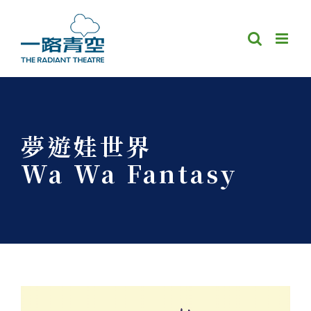
Skip
to
content
夢遊娃世界
Wa Wa Fantasy